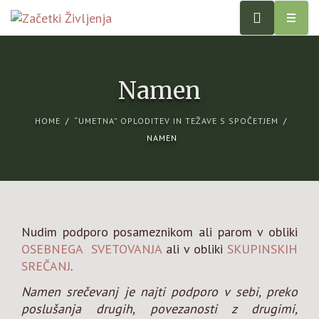
O meni
Prispevki
Psihoterapija
Namen
Cenik
Storitve
Kontakt
O meni
HOME
“UMETNA” OPLODITEV IN TEŽAVE S SPOČETJEM
NAMEN
069 653 390
Prispevki
Cenik
Kontakt
Nudim podporo posameznikom ali parom v obliki
OSEBNEGA SVETOVANJA
ali v obliki
SKUPINSKIH
SREČANJ
.
069 653 390
Namen srečevanj je najti podporo v sebi, preko
poslušanja drugih, povezanosti z drugimi,