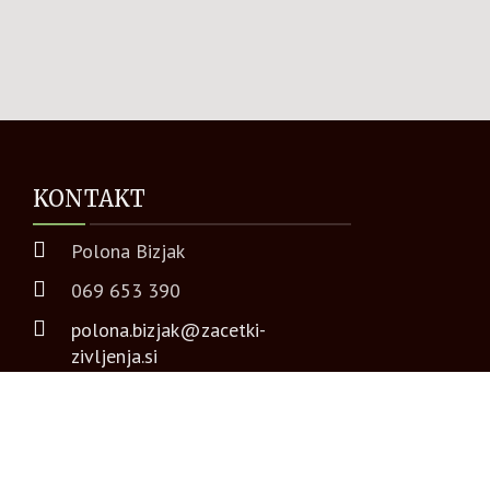
KONTAKT
Polona Bizjak
069 653 390
polona.bizjak@zacetki-
zivljenja.si
Facebook
zacetki-zivljenja.si